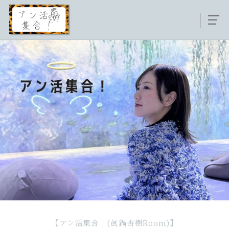
【アン活集合！(眞鍋杏樹Room)】