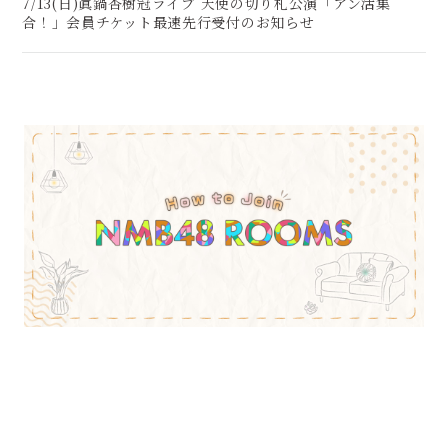
7/13(日)眞鍋杏樹冠ライブ 天使の切り札公演「アン活集
合！」会員チケット最速先行受付のお知らせ