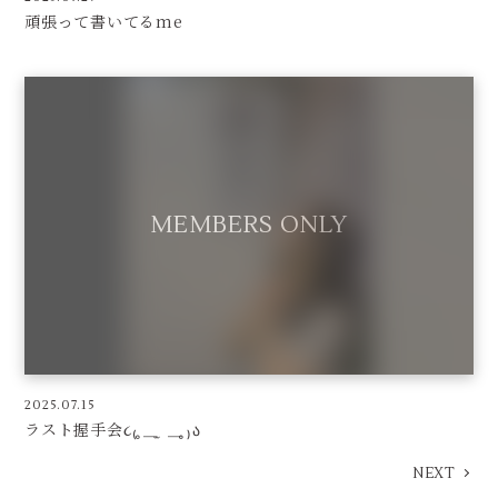
頑張って書いてるme
2025.07.15
ラスト握手会૮₍ ̥⎽ ̫ ⎽ ̥₎ა
NEXT